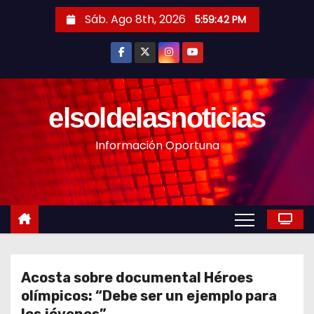
S
Sáb. Ago 8th, 2026
5:59:44 PM
a
l
t
a
r
elsoldelasnoticias
a
Información Oportuna
l
c
o
n
t
e
n
Acosta sobre documental Héroes
i
olímpicos: “Debe ser un ejemplo para
d