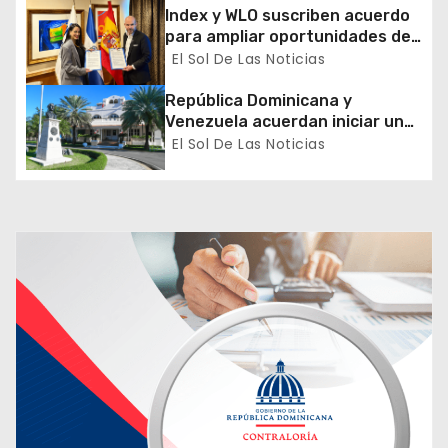
e
Index y WLO suscriben acuerdo
para ampliar oportunidades de
n
formación de dominicanos en el
El Sol De Las Noticias
exterior
t
República Dominicana y
Venezuela acuerdan iniciar un
r
proceso de normalización
El Sol De Las Noticias
gradual de sus relaciones
a
diplomáticas y consulares
d
a
s