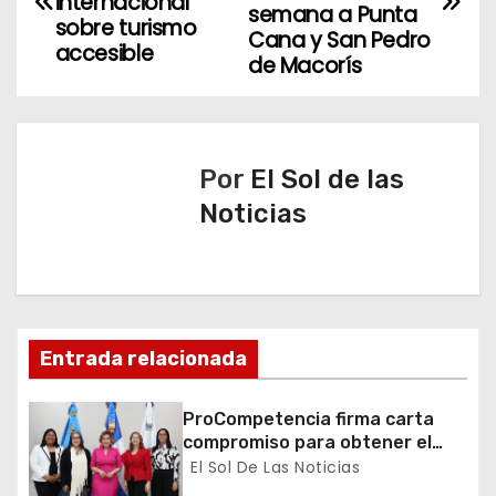
internacional
semana a Punta
sobre turismo
v
Cana y San Pedro
accesible
de Macorís
e
g
a
Por
El Sol de las
Noticias
c
i
ó
n
Entrada relacionada
d
ProCompetencia firma carta
compromiso para obtener el
e
Sello Igualando RD para el
El Sol De Las Noticias
Sector Público