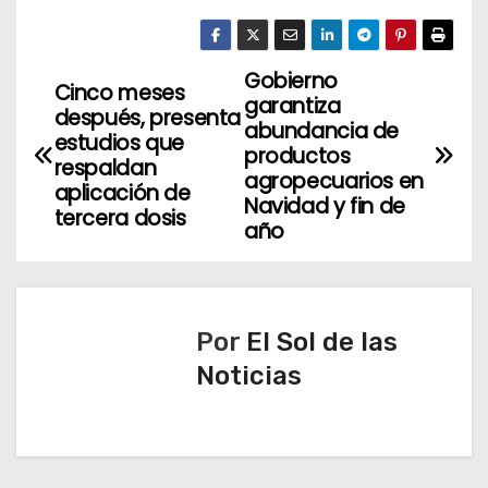
Gobierno
N
Cinco meses
garantiza
después, presenta
a
abundancia de
estudios que
productos
respaldan
v
agropecuarios en
aplicación de
Navidad y fin de
tercera dosis
e
año
g
a
Por
El Sol de las
c
Noticias
i
ó