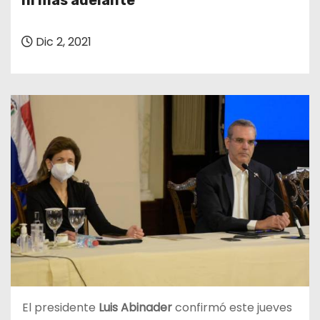
ni más adelante
o
Dic 2, 2021
El presidente
Luis Abinader
confirmó este jueves