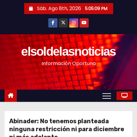
S
Sáb. Ago 8th, 2026
5:05:11 PM
a
l
t
a
r
elsoldelasnoticias
a
Información Oportuna
l
c
o
n
t
e
n
Abinader: No tenemos planteada
i
ninguna restricción ni para diciembre
d