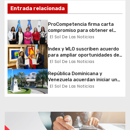
n
Entrada relacionada
d
ProCompetencia firma carta
e
compromiso para obtener el
Sello Igualando RD para el
El Sol De Las Noticias
e
Sector Público
Index y WLO suscriben acuerdo
n
para ampliar oportunidades de
formación de dominicanos en el
El Sol De Las Noticias
t
exterior
República Dominicana y
r
Venezuela acuerdan iniciar un
proceso de normalización
El Sol De Las Noticias
a
gradual de sus relaciones
diplomáticas y consulares
d
a
s